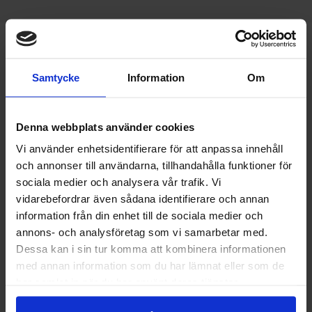
Slutbesiktning - vi ser till
att kraven efterlevs
Samtycke
Information
Om
Vid en slutbesiktning granskar vi ett färdigställt
bygg- eller renoveringsprojekt för att kontrollera att
Denna webbplats använder cookies
arbetet uppfyller avtalade krav. Vi går igenom
Vi använder enhetsidentifierare för att anpassa innehåll
utförandet noggrant och dokumenterar eventuella
och annonser till användarna, tillhandahålla funktioner för
fel eller brister som behöver åtgärdas. Dessa
sociala medier och analysera vår trafik. Vi
noteras i ett protokoll som används som grund för
vidarebefordrar även sådana identifierare och annan
vidare arbete. Entreprenören får möjlighet att rätta
information från din enhet till de sociala medier och
till avvikelser innan projektet kan godkännas. I vissa
annons- och analysföretag som vi samarbetar med.
fall görs en efterbesiktning för att säkerställa att
Dessa kan i sin tur komma att kombinera informationen
åtgärderna är korrekt utförda. På Probi Control ser vi
med annan information som du har lämnat eller som de
till att du får en tydlig bild av resultatet.
har samlat in när du har använt deras tjänster.
Besiktningsman Mariestad