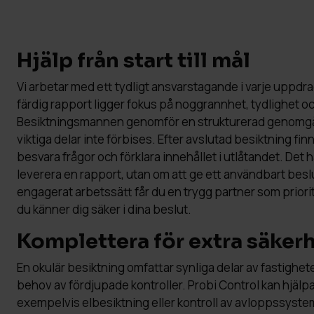
Hjälp från start till mål
Vi arbetar med ett tydligt ansvarstagande i varje uppdrag.
färdig rapport ligger fokus på noggrannhet, tydlighet oc
Besiktningsmannen genomför en strukturerad genomgån
viktiga delar inte förbises. Efter avslutad besiktning finn
besvara frågor och förklara innehållet i utlåtandet. Det 
leverera en rapport, utan om att ge ett användbart be
engagerat arbetssätt får du en trygg partner som prioriter
du känner dig säker i dina beslut.
Komplettera för extra säker
En okulär besiktning omfattar synliga delar av fastighet
behov av fördjupade kontroller. Probi Control kan hjälp
exempelvis elbesiktning eller kontroll av avloppssyste