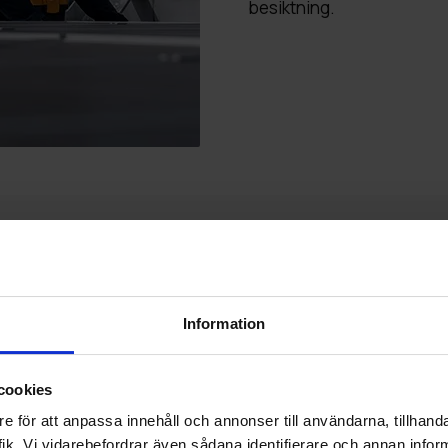
besiktning.
Information
cookies
ygghet för
e för att anpassa innehåll och annonser till användarna, tillhanda
ik. Vi vidarebefordrar även sådana identifierare och annan informa