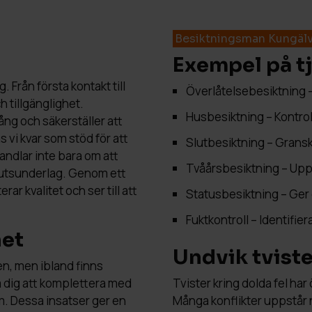
Besiktningsman Kungäl
Exempel på t
 Från första kontakt till
Överlåtelsebesiktning –
h tillgänglighet.
Husbesiktning – Kontrol
g och säkerställer att
s vi kvar som stöd för att
Slutbesiktning – Gransk
handlar inte bara om att
Tvåårsbesiktning – Uppf
slutsunderlag. Genom ett
ar kvalitet och ser till att
Statusbesiktning – Ger 
Fuktkontroll – Identifi
het
Undvik tviste
en, men ibland finns
a dig att komplettera med
Tvister kring dolda fel har
m. Dessa insatser ger en
Många konflikter uppstår 