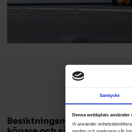
Samtycke
Denna webbplats använder 
Besiktningsman Kungälv - tr
Vi använder enhetsidentifierar
köpare och säljare
medier och analysera vår traf